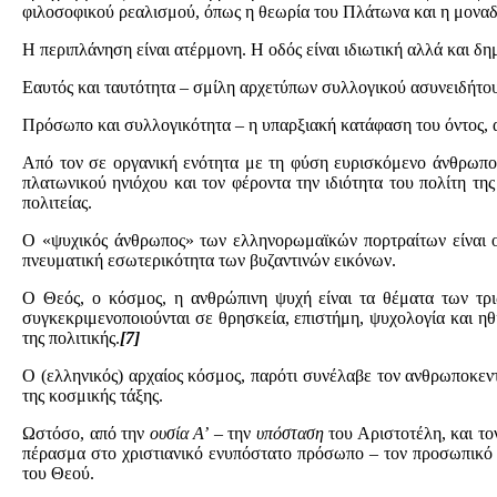
φιλοσοφικού ρεαλισμού, όπως η θεωρία του Πλάτωνα και η μοναδο
Η περιπλάνηση είναι ατέρμονη. Η οδός είναι ιδιωτική αλλά και δημ
Εαυτός και ταυτότητα – σμίλη αρχετύπων συλλογικού ασυνειδήτο
Πρόσωπο και συλλογικότητα – η υπαρξιακή κατάφαση του όντος, α
Από τον σε οργανική ενότητα με τη φύση ευρισκόμενο άνθρωπο
πλατωνικού ηνιόχου και τον φέροντα την ιδιότητα του πολίτη τη
πολιτείας.
Ο «ψυχικός άνθρωπος» των ελληνορωμαϊκών πορτραίτων είναι ο 
πνευματική εσωτερικότητα των βυζαντινών εικόνων.
Ο Θεός, ο κόσμος, η ανθρώπινη ψυχή είναι τα θέματα των τρ
συγκεκριμενοποιούνται σε θρησκεία, επιστήμη, ψυχολογία και ηθι
της πολιτικής.
[7]
Ο (ελληνικός) αρχαίος κόσμος, παρότι συνέλαβε τον ανθρωποκεντ
της κοσμικής τάξης.
Ωστόσο, από την
ουσία Α’
– την
υπόσταση
του Αριστοτέλη, και τ
πέρασμα στο χριστιανικό ενυπόστατο πρόσωπο – τον προσωπικό 
του Θεού.