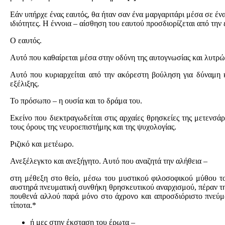
Εάν υπήρχε ένας εαυτός, θα ήταν σαν ένα μαργαριτάρι μέσα σε ένα
ιδιότητες. Η έννοια – αίσθηση του εαυτού προσδιορίζεται από τη
Ο εαυτός.
Αυτό που καθαίρεται μέσα στην οδύνη της αυτογνωσίας και λυτρών
Αυτό που κυριαρχείται από την ακόρεστη βούληση για δύναμη κ
εξέλιξης.
Το πρόσωπο – η ουσία και το δράμα του.
Εκείνο που διεκτραγωδείται στις αρχαίες θρησκείες της μετενσάρ
τους όρους της νευροεπιστήμης και της ψυχολογίας.
Ριζικό και μετέωρο.
Ανεξέλεγκτο και ανεξήγητο. Αυτό που αναζητά την αλήθεια –
στη μέθεξη στο θείο, μέσω του μυστικού φιλοσοφικού μύθου τ
αυστηρά πνευματική συνθήκη θρησκευτικού αναρχισμού, πέραν της
πουθενά αλλού παρά μόνο στο άχρονο και απροσδιόριστο πνεύμα
τίποτα.*
ή μες στην έκσταση του έρωτα –