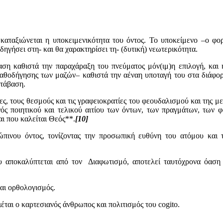
καταξιώνεται η υποκειμενικότητα του όντος. Το υποκείμενο –ο φο
ηγήσει στη- και θα χαρακτηρίσει τη- (δυτική) νεωτερικότητα.
αση καθιστά την παραχάραξη του πνεύματος μόν(ιμ)η επιλογή, και
καθοδήγησης των μαζών– καθιστά την αέναη υποταγή του στα διάφο
ετάβαση.
ες, τους θεσμούς και τις γραφειοκρατίες του φεουδαλισμού και της μ
ός ποιητικού και τελικού αιτίου των όντων, των πραγμάτων, των φ
αι που καλείται Θεός**.
[10]
ώπινου όντος, τονίζοντας την προσωπική ευθύνη του ατόμου και 
υ αποκαλύπτεται από τον Διαφωτισμό, αποτελεί ταυτόχρονα όαση 
και ορθολογισμός.
ται ο καρτεσιανός άνθρωπος και πολιτισμός του cogito.