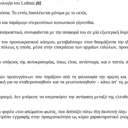
λογία του Leibniz.
[6]
όσια. Το εντός διαπλέκεται μόνιμα με το εκτός.
υ και παράγωγο στερεοτύπων κοινωνικού γίγνεσθαι.
ναγκαστικά, συνυφαίνεται με την αναφορά του σε μία εξωτερική δομ
 του προσωκρατικού κόσμου, μεταβαίνουμε στον θαυμάζοντα την ιδ
ς πόλεως η οποία, μέσα στην επικράτεια των αρχαίων ειδώλων, προο
υπήκοος της αυτοκρατορίας, όπως είναι, αντίστοιχα, και ο πιστός
ιών προσεγγίσεων που πηγάζουν από τη φιλοσοφία την πρώτη και 
κή για να σταθεροποιηθούν και να ρευστοποιηθούν – κάτω απ’ τις μο
ρισμό, δεν μπόρεσε να υπερνικήσει την αντίφαση μεταξύ της ελευθε
ον φορέα
«του ασώματου φωτός, που δεσπόζει πάνω στη σκοτεινή ύλη»
τρόπο εγγραφής στην πραγματικότητα ως κύριο χαρακτηριστικό γνώ