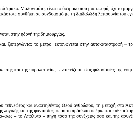
 όστρακο. Μολοντούτο, είναι το όστρακο που μας αφορά, όχι το μαργα
ν εκάστοτε συνθήκη σε συνδυασμό με τη δαιδαλώδη λειτουργία του εγ
εται στην ηδονή της δημιουργίας.
αι, ξεπερνώντας το μέτρο, εκτονώνεται στην αυτοκαταστροφή – τρ
κωσης και της πυρολατρείας, ενατενίζεται στις φιλοσοφίες της νοητι
ου τεθνεώτος και αναστηθέντος Θεού-ανθρώπου, τη μετοχή στο Άκτ
 λογικής και της φαντασίας, όπου το πρόσωπο υπέρκειται κάθε ιστο
–φως – τo Απόλυτο – πηγή τόσο της συνέχειας όσο και της ασυνέχ