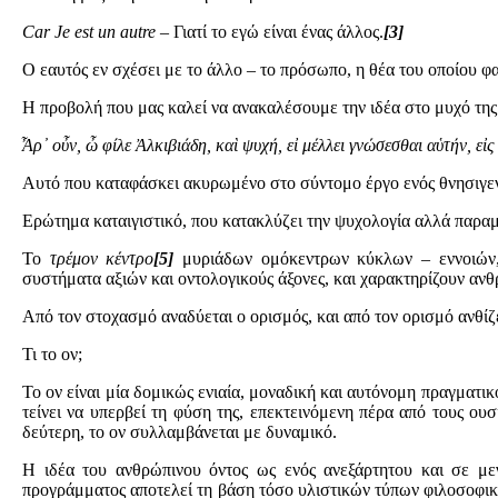
Car
Je
est
un
autre –
Γιατί το εγώ είναι ένας άλλος.
[3]
Ο εαυτός εν σχέσει με το άλλο – το πρόσωπο, η θέα του οποίου φ
Η προβολή που μας καλεί να ανακαλέσουμε την ιδέα στο μυχό της
Ἆρ᾽ οὖν, ὦ φίλε Ἀλκιβιάδη, καὶ ψυχή, εἰ μέλλει γνώσεσθαι αὑτήν, εἰ
Αυτό που καταφάσκει ακυρωμένο στο σύντομο έργο ενός θνησιγεν
Ερώτημα καταιγιστικό, που κατακλύζει την ψυχολογία αλλά παραμέν
Το
τρέμον κέντρο
[5]
μυριάδων ομόκεντρων κύκλων – εννοιών, π
συστήματα αξιών και οντολογικούς άξονες, και χαρακτηρίζουν ανθ
Από τον στοχασμό αναδύεται ο ορισμός, και από τον ορισμό ανθίζ
Τι το ον;
Το ον είναι μία δομικώς ενιαία, μοναδική και αυτόνομη πραγματικό
τείνει να υπερβεί τη φύση της, επεκτεινόμενη πέρα από τους ου
δεύτερη, το ον συλλαμβάνεται με δυναμικό.
Η ιδέα του ανθρώπινου όντος ως ενός ανεξάρτητου και σε με
προγράμματος αποτελεί τη βάση τόσο υλιστικών τύπων φιλοσοφικ