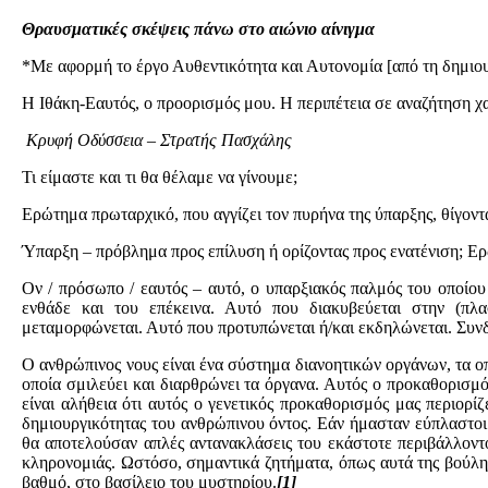
Θραυσματικές σκέψεις πάνω στο αιώνιο αίνιγμα
*Με αφορμή το έργο Αυθεντικότητα και Αυτονομία [από τη δημιο
Η Ιθάκη-Εαυτός, ο προορισμός μου. Η περιπέτεια σε αναζήτηση χ
Κρυφή Οδύσσεια – Στρατής Πασχάλης
Τι είμαστε και τι θα θέλαμε να γίνουμε;
Ερώτημα πρωταρχικό, που αγγίζει τον πυρήνα της ύπαρξης, θίγον
Ύπαρξη – πρόβλημα προς επίλυση ή ορίζοντας προς ενατένιση; Ερ
Ον / πρόσωπο / εαυτός – αυτό, ο υπαρξιακός παλμός του οποίου 
ενθάδε και του επέκεινα. Αυτό που διακυβεύεται στην (πλασ
μεταμορφώνεται. Αυτό που προτυπώνεται ή/και εκδηλώνεται. Συνδέε
Ο ανθρώπινος νους είναι ένα σύστημα διανοητικών οργάνων, τα οπο
οποία σμιλεύει και διαρθρώνει τα όργανα. Αυτός ο προκαθορισμό
είναι αλήθεια ότι αυτός ο γενετικός προκαθορισμός μας περιορί
δημιουργικότητας του ανθρώπινου όντος. Εάν ήμασταν εύπλαστοι
θα αποτελούσαν απλές αντανακλάσεις του εκάστοτε περιβάλλοντ
κληρονομιάς. Ωστόσο, σημαντικά ζητήματα, όπως αυτά της βούληση
βαθμό, στο βασίλειο του μυστηρίου.
[1]