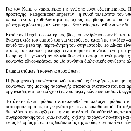
Για τον Kant, ο χαρακτήρας της γνώσης είναι εξωεμπειρικός. 
προσταγής –kategorischer Imperativ-, η ηθική τελειότητα του 
υποκειμένου, η καθολικότητα της ισχύος της ηθικής του οποίου 
μέρες μας μέσω της φιλελεύθερης ιδεολογίας των ανθρωπίνων δι
Κατά τον Hegel, ο εσωτερικός βίος του ανθρώπου συντίθεται με
βγαίνει εκτός του εαυτού του για να έρθει σε επαφή με την Ιδέα –
εαυτό του μετά την περιπλάνησή του στην Ιστορία. Το Δίκαιο είν
άτομο, του οποίου η ύπαρξη είναι άρρηκτα συνδεδεμένη με την
Ιστορίας. Η εγελιανή οντολογία θεωρεί το ατομικό εγώ μονίμως
κοινωνία, έθνος-κράτος), σε μία συνθήκη διαλεκτικής σύνθεσης α
Εταιρία ατόμων ή κοινωνία προσώπων;
Η βιομηχανική επανάσταση ωθείται από τις θεωρήσεις του εμπειρ
κοινωνιών της μαζικής παραγωγής σταδιακά αναπτύσσεται και α
οργάνωσης και του ελέγχου (των παραγωγικών διαδικασιών), αγγίζ
Το άτομο ή/και πρόσωπο εξακολουθεί να αλλάζει πρόσωπα κα
αυτοπροσδιορισμός συγκερνάται με τον ετεροκαθορισμό. Το ταξικό
διεισδύει στην ύπαρξη και τη νοηματοδοτεί. Οι κάθε είδους ταυτ
συγκρουσιακής τους (διαλεκτικής) σχέσης παράγουν πολιτική και σ
εντός Ιστορίας μέσω μιας διαδικασίας της οποίας κεντρικοί νευρών