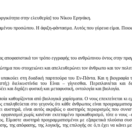
υργικότητα στην ελευθερία] του Νίκου Ερηνάκη.
αμένου προσώπου. Η άφιξη-φάντασμα. Αυτός που γύρευα είμαι. Ποιος
τας αποφασιστικά τον τρόπο εγγραφής του ανθρώπινου όντος στην πρα
ώτημα που στοιχειώνει και απελευθερώνει τον άνθρωπο και τον πολιτ
υπακούει στη δυαδική παρτιτούρα του Εν-Πάντα. Και η βιογραφία το
τή;) διελκυστίνδα του Είναι – γίγνεσθαι. Περιπλανιέται και δ
ι και διχάζει φυσική και μεταφυσική, οντολογία και βιολογία.
ία καθορίζονται από βιολογικά χαρίσματα. Ο νους επεκτείνεται κι εμ
ς επαληθεύεται στο γεγονός ότι κάθε άνθρωπος είναι προγραμματισμ
ζει αυστηρά, είναι αυτός ακριβώς ο αυστηρός περιορισμός που συνισ
 οργανισμοί χωρίς κανέναν εκτεταμένο προκαθορισμό, τότε ο νους –
ος. Είμαστε αυστηρά προγραμματισμένοι με εξαιρετικά πλούσια συσ
ς, της απόφασης, της λογικής, της επιλογής σε ό,τι έχει να κάνει 