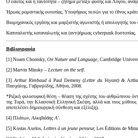
Ο εαυτός και η ταυτότητα – ζήτημα μεταξύ φύσης και Λόγου, ανάγ
Ήρωας ρομαντικής ουτοπίας. Υποψήφιος πεσών για το έθνος κράτο
Βιομηχανικός εργάτης και μαρξιστής αγωνιστής ή απολογητής του
Καπιταλιστής καταναλωτής και (αντι)ήρωας cyberpunk δυστοπίας.
Βιβλιογραφία
[1] Noam Chomsky,
On Nature and Language,
Cambridge Universi
[2] Marvin Minsky –
Lecture on the self
.
[3]
Arthur Rimbaud à
Paul Demeny (
Lettre du Voyant) &
Arth
Πασχάλης, Γαβριηλίδης, Αθήνα, 2008.
*Ριζική φιλοσοφική θέση – θέαση της σχέσης του ανθρώπινου όντ
της Τορά, την Κλασσική Ελληνική Σκέψη, αλλά και τους μύθους
αποτελέσει δημιουργική σύνθεση και εξέλιξη).
[4] Πλάτων,
Αλκιβιάδης
Α
’
.
[5] Kostas Axelos,
Lettres à un jeune penseur,
Les Éditions de Minui