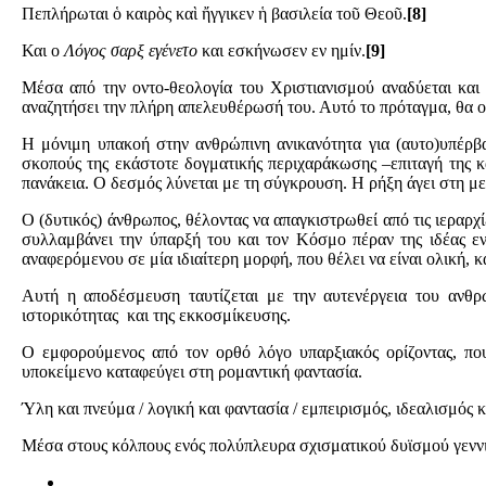
Πεπλήρωται ὁ καιρὸς καὶ ἤγγικεν ἡ βασιλεία τοῦ Θεοῦ.
[8]
Και ο
Λόγος σαρξ εγένετο
και εσκήνωσεν εν ημίν.
[9]
Μέσα από την οντο-θεολογία του Χριστιανισμού αναδύεται και 
αναζητήσει την πλήρη απελευθέρωσή του. Αυτό το πρόταγμα, θα οδ
Η μόνιμη υπακοή στην ανθρώπινη ανικανότητα για (αυτο)υπέρβ
σκοπούς της εκάστοτε δογματικής περιχαράκωσης –επιταγή της 
πανάκεια. Ο δεσμός λύνεται με τη σύγκρουση. Η ρήξη άγει στη μ
Ο (δυτικός) άνθρωπος, θέλοντας να απαγκιστρωθεί από τις ιεραρχί
συλλαμβάνει την ύπαρξή του και τον Κόσμο πέραν της ιδέας εν
αναφερόμενου σε μία ιδιαίτερη μορφή, που θέλει να είναι ολική, κ
Αυτή η αποδέσμευση ταυτίζεται με την αυτενέργεια του ανθρ
ιστορικότητας και της εκκοσμίκευσης.
Ο εμφορούμενος από τον ορθό λόγο υπαρξιακός ορίζοντας, πο
υποκείμενο καταφεύγει στη ρομαντική φαντασία.
Ύλη και πνεύμα / λογική και φαντασία / εμπειρισμός, ιδεαλισμός 
Μέσα στους κόλπους ενός πολύπλευρα σχισματικού δυϊσμού γεννιέ