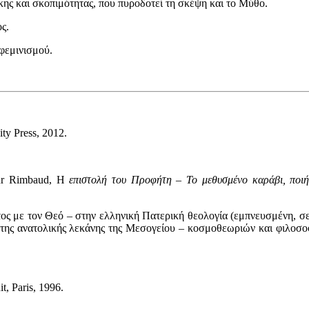
κης και σκοπιμότητας, που πυροδοτεί τη σκέψη και το Μύθο.
ς.
 φεμινισμού.
ty Press, 2012.
ur Rimbaud, H
επιστολή
του
Προφήτη
– Το
μεθυσμένο
καράβι
, ποι
ος με τον Θεό – στην ελληνική Πατερική θεολογία (εμπνευσμένη, σε
 της ανατολικής λεκάνης της Μεσογείου – κοσμοθεωριών και φιλοσ
t, Paris, 1996.