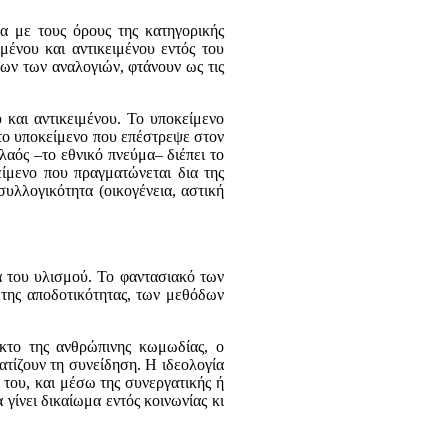
α με τους όρους της κατηγορικής
μένου και αντικειμένου εντός του
ων των αναλογιών, φτάνουν ως τις
 και αντικειμένου. Το υποκείμενο
 το υποκείμενο που επέστρεψε στον
λαός –το εθνικό πνεύμα– διέπει το
ίμενο που πραγματώνεται δια της
υλλογικότητα (οικογένεια, αστική
α του υλισμού. Το φαντασιακό των
 της αποδοτικότητας, των μεθόδων
κτο της ανθρώπινης κωμωδίας, ο
ατίζουν τη συνείδηση. Η ιδεολογία
 του, και μέσω της συνεργατικής ή
γίνει δικαίωμα εντός κοινωνίας κι