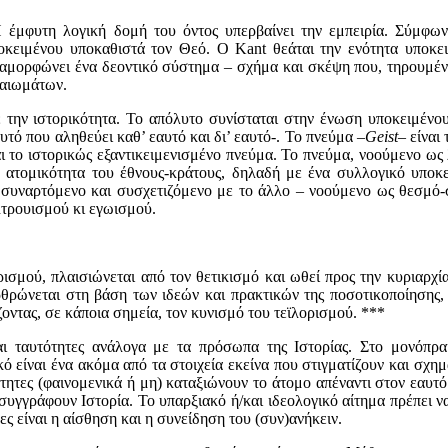
Η έμφυτη λογική δομή του όντος υπερβαίνει την εμπειρία. Σύμφων
υποκειμένου υποκαθιστά τον Θεό. Ο Kant θεάται την ενότητα υποκει
διαμορφώνει ένα δεοντικό σύστημα – σχήμα και σκέψη που, τηρουμέν
καιωμάτων.
 την ιστορικότητα. Το απόλυτο συνίσταται στην ένωση υποκειμένου
αυτό που αληθεύει καθ’ εαυτό και δι’ εαυτό-. Το πνεύμα –
Geist
– είναι
αι το ιστορικώς εξαντικειμενισμένο πνεύμα. Το πνεύμα, νοούμενο ως 
 ατομικότητα του έθνους-κράτους, δηλαδή με ένα συλλογικό υποκε
 συναρτόμενο και συσχετιζόμενο με το άλλο – νοούμενο ως θεσμό-σ
λτρουισμού κι εγωισμού.
ισμού, πλαισιώνεται από τον θετικισμό και ωθεί προς την κυριαρχί
ρθρώνεται στη βάση των ιδεών και πρακτικών της ποσοτικοποίησης,
οντας, σε κάποια σημεία, τον κυνισμό του τεϊλορισμού. ***
ι ταυτότητες ανάλογα με τα πρόσωπα της Ιστορίας. Στο μονόπρα
 είναι ένα ακόμα από τα στοιχεία εκείνα που στιγματίζουν και σχημ
ότητες (φαινομενικά ή μη) καταξιώνουν το άτομο απέναντι στον εαυτό
υγγράφουν Ιστορία. Το υπαρξιακό ή/και ιδεολογικό αίτημα πρέπει να 
ες είναι η αίσθηση και η συνείδηση του (συν)ανήκειν.