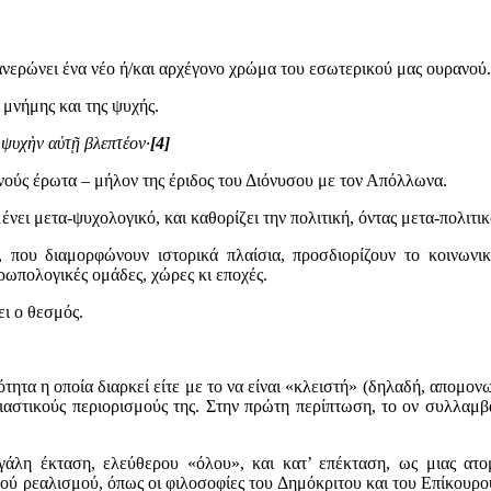
ανερώνει ένα νέο ή/και αρχέγονο χρώμα του εσωτερικού μας ουρανού.
 μνήμης και της ψυχής.
ς ψυχὴν αὐτῇ βλεπτέον·
[4]
ούς έρωτα – μήλον της έριδος του Διόνυσου με τον Απόλλωνα.
ει μετα-ψυχολογικό, και καθορίζει την πολιτική, όντας μετα-πολιτικ
ου διαμορφώνουν ιστορικά πλαίσια, προσδιορίζουν το κοινωνικο
ρωπολογικές ομάδες, χώρες κι εποχές.
ει ο θεσμός.
τητα η οποία διαρκεί είτε με το να είναι «κλειστή» (δηλαδή, απομονω
σιαστικούς περιορισμούς της. Στην πρώτη περίπτωση, το ον συλλαμβ
γάλη έκταση, ελεύθερου «όλου», και κατ’ επέκταση, ως μιας ατ
ού ρεαλισμού, όπως οι φιλοσοφίες του Δημόκριτου και του Επίκουρο